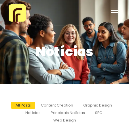
Notícias
All Posts
Content Creation
Graphic Design
Notícias
Principais Notícias
SEO
Web Design