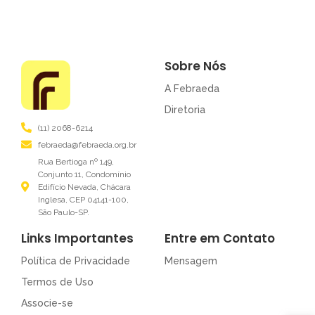
Sobre Nós
A Febraeda
Diretoria
(11) 2068-6214
febraeda@febraeda.org.br
Rua Bertioga nº 149,
Conjunto 11, Condomínio
Edifício Nevada, Chácara
Inglesa, CEP 04141-100,
São Paulo-SP.
Links Importantes
Entre em Contato
Política de Privacidade
Mensagem
Termos de Uso
Associe-se