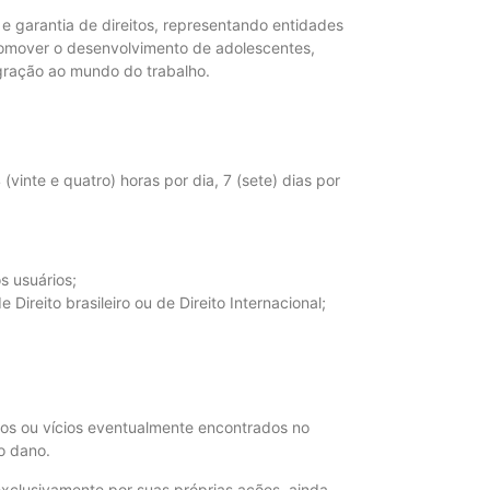
a e garantia de direitos, representando entidades
promover o desenvolvimento de adolescentes,
egração ao mundo do trabalho.
(vinte e quatro) horas por dia, 7 (sete) dias por
s usuários;
ireito brasileiro ou de Direito Internacional;
os ou vícios eventualmente encontrados no
o dano.
exclusivamente por suas próprias ações, ainda