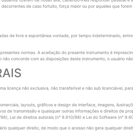
decorrentes de caso fortuito, força maior ou por aqueles que forem
as de livre e espontânea vontade, por tempo indeterminado, entre a 
 as presentes normas. A aceitação do presente instrumento é imprescin
o não concorde com as disposições deste instrumento, o usuário não 
RAIS
licença não exclusiva, não transferível e não sub licenciável, para
omerciais, layouts, gráficos e design de interface, imagens, ilustra
vos de transmissão e quaisquer outras informações e direitos de pr
/96), Lei de direitos autorais (n° 9.610/98) e Lei do Software (n° 9
rio qualquer direito, de modo que o acesso não gera qualquer direit