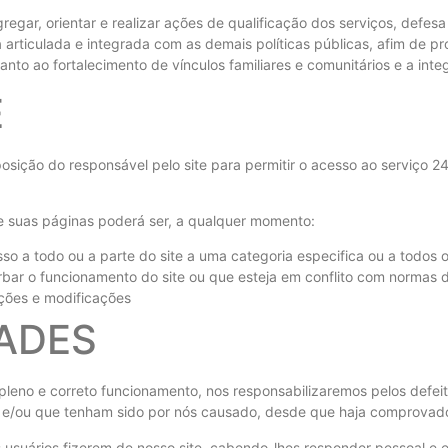
regar, orientar e realizar ações de qualificação dos serviços, defes
a articulada e integrada com as demais políticas públicas, afim de 
anto ao fortalecimento de vínculos familiares e comunitários e a int
E
osição do responsável pelo site para permitir o acesso ao serviço 24 
e suas páginas poderá ser, a qualquer momento:
so a todo ou a parte do site a uma categoria especifica ou a todos o
r o funcionamento do site ou que esteja em conflito com normas de D
zações e modificações
ADES
eno e correto funcionamento, nos responsabilizaremos pelos defeit
e/ou que tenham sido por nós causado, desde que haja comprovad
 usuários fizerem de nosso site, cabendo-lhes responder pessoal e 