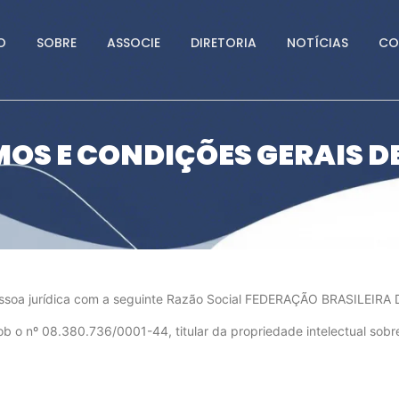
O
SOBRE
ASSOCIE
DIRETORIA
NOTÍCIAS
CO
OS E CONDIÇÕES GERAIS D
pessoa jurídica com a seguinte Razão Social FEDERAÇÃO BRASIL
 nº 08.380.736/0001-44, titular da propriedade intelectual sobre 