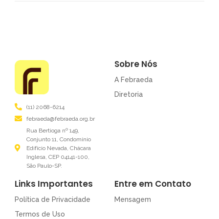
Sobre Nós
A Febraeda
Diretoria
(11) 2068-6214
febraeda@febraeda.org.br
Rua Bertioga nº 149,
Conjunto 11, Condomínio
Edifício Nevada, Chácara
Inglesa, CEP 04141-100,
São Paulo-SP.
Links Importantes
Entre em Contato
Política de Privacidade
Mensagem
Termos de Uso