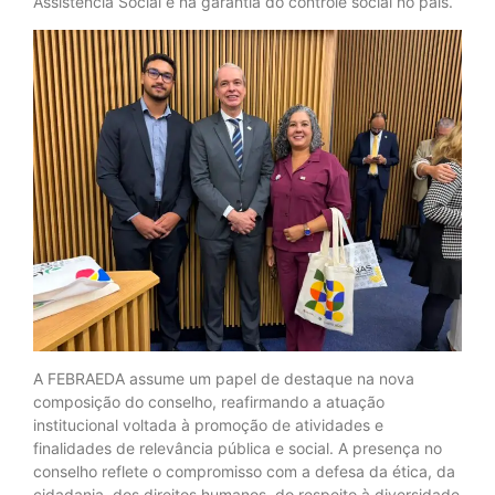
Assistência Social e na garantia do controle social no país.
A FEBRAEDA assume um papel de destaque na nova
composição do conselho, reafirmando a atuação
institucional voltada à promoção de atividades e
finalidades de relevância pública e social. A presença no
conselho reflete o compromisso com a defesa da ética, da
cidadania, dos direitos humanos, do respeito à diversidade