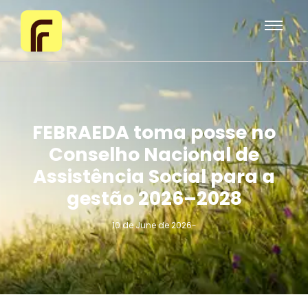
FEBRAEDA toma posse no
Conselho Nacional de
Assistência Social para a
gestão 2026–2028
10 de June de 2026
-