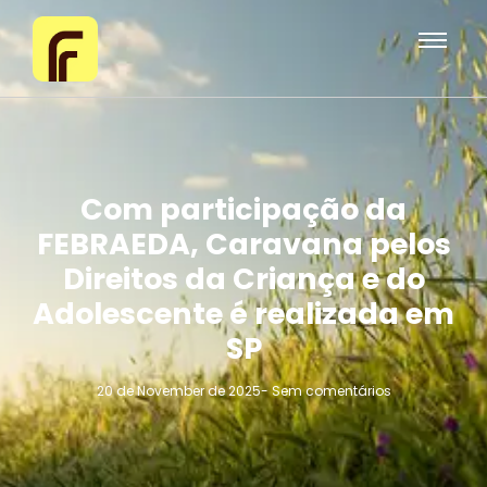
Com participação da
FEBRAEDA, Caravana pelos
Direitos da Criança e do
Adolescente é realizada em
SP
20 de November de 2025
-
Sem comentários